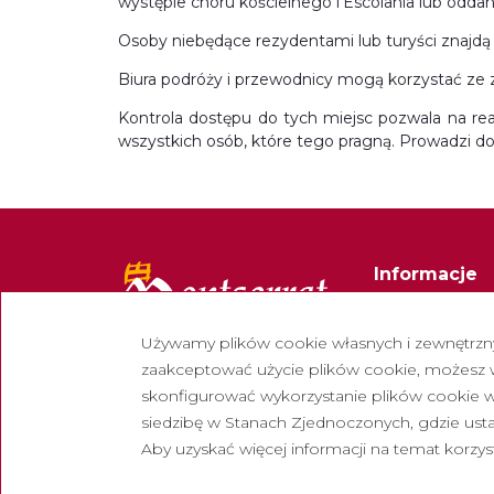
występie chóru kościelnego l’Escolania lub oddan
Osoby niebędące rezydentami lub turyści znajdą 
Biura podróży i przewodnicy mogą korzystać ze 
Kontrola dostępu do tych miejsc pozwala na rea
wszystkich osób, które tego pragną. Prowadzi do
Informacje
Kontakt
Używamy plików cookie własnych i zewnętrznyc
Biuletyn
zaakceptować użycie plików cookie, możesz wy
Pracuj z nami
skonfigurować wykorzystanie plików cookie w 
siedzibę w Stanach Zjednoczonych, gdzie u
Często zadaw
Aby uzyskać więcej informacji na temat korzys
Turystyczny 