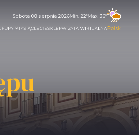
Sobota 08 sierpnia 2026
Min. 22º
Max. 36º
Polski
 GRUPY
TYSIĄCLECIE
SKLEP
WIZYTA WIRTUALNA
ępu