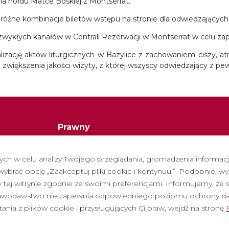
ia hołdu Matce Boskiej z Montserrat.
różne kombinacje biletów wstępu na stronie dla odwiedzających
zwykłych kanałów w Centrali Rezerwacji w Montserrat w celu za
lizację aktów liturgicznych w Bazylice z zachowaniem ciszy, 
 zwiększenia jakości wizyty, z której wszyscy odwiedzający z p
Prawny
Polityka prywatności
h w celu analizy Twojego przeglądania, gromadzenia informacji 
Polityka cookies
brać opcję „Zaakceptuj pliki cookie i kontynuuj”. Podobnie, wy
Polityka dotycząca mediów społeczności
tej witrynie zgodnie ze swoimi preferencjami. Informujemy, że 
stawodawstwo nie zapewnia odpowiedniego poziomu ochrony d
ane pytania
Kanał zgłoszen
tania z plików cookie i przysługujących Ci praw, wejdź na stronę
bilet wstępu
Nota prawna