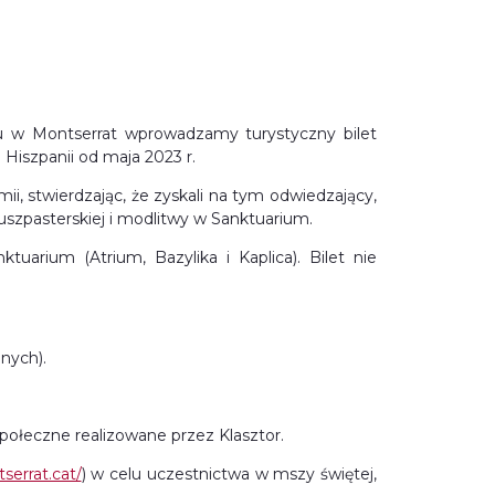
u w Montserrat wprowadzamy turystyczny bilet
 Hiszpanii od maja 2023 r.
i, stwierdzając, że zyskali na tym odwiedzający,
uszpasterskiej i modlitwy w Sanktuarium.
arium (Atrium, Bazylika i Kaplica). Bilet nie
anych).
ołeczne realizowane przez Klasztor.
serrat.cat/
) w celu uczestnictwa w mszy świętej,