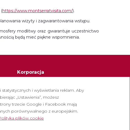
 (
https://www.montserratvisita.com/
).
planowania wizyty i zagwarantowania wstępu.
atmosfery modlitwy oraz gwarantuje uczestnictwo
ewnością będą mieć piękne wspomnienia.
Korporacja
Opactwo Montserrat
statystycznych i wyświetlania reklam. Aby
Escolania de Montserrat
bierając „Ustawienia”, możesz
owych
Muzeum Montserrat
strony trzecie Google i Facebook mają
anych porównywalnego z europejskim.
Polityka plików cookie