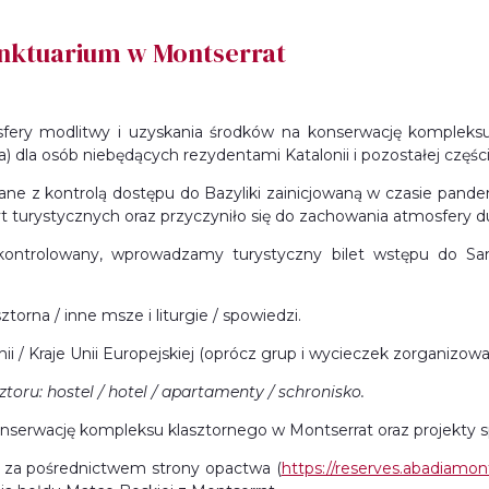
anktuarium w Montserrat
sfery modlitwy i uzyskania środków na konserwację kompleks
) dla osób niebędących rezydentami Katalonii i pozostałej części
ne z kontrolą dostępu do Bazyliki zainicjowaną w czasie pandemi
yt turystycznych oraz przyczyniło się do zachowania atmosfery d
ntrolowany, wprowadzamy turystyczny bilet wstępu do Sanktu
torna / inne msze i liturgie / spowiedzi.
nii / Kraje Unii Europejskiej (oprócz grup i wycieczek zorganizow
oru: hostel / hotel / apartamenty / schronisko.
serwację kompleksu klasztornego w Montserrat oraz projekty sp
 za pośrednictwem strony opactwa (
https://reserves.abadiamont