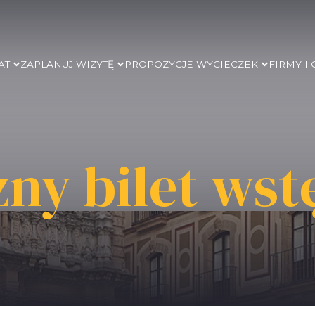
AT
ZAPLANUJ WIZYTĘ
PROPOZYCJE WYCIECZEK
FIRMY I
ny bilet wst