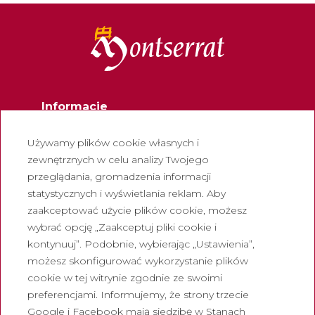
Informacje
Kontakt
Używamy plików cookie własnych i
Biuletyn
zewnętrznych w celu analizy Twojego
przeglądania, gromadzenia informacji
Pracuj z nami
statystycznych i wyświetlania reklam. Aby
Często zadawane pytania
zaakceptować użycie plików cookie, możesz
Turystyczny bilet wstępu
wybrać opcję „Zaakceptuj pliki cookie i
kontynuuj”. Podobnie, wybierając „Ustawienia”,
Prawny
możesz skonfigurować wykorzystanie plików
cookie w tej witrynie zgodnie ze swoimi
Polityka prywatności
preferencjami. Informujemy, że strony trzecie
Polityka cookies
Google i Facebook mają siedzibę w Stanach