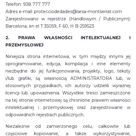
Telefon
: 938 777 777
Adres e-mail
:
protecciodedades@larsa-montserrat.com
Zarejestrowano w rejestrze (Handlowym / Publicznym)
:
Barcelona, en el T 35059, F 60, H B-259523
2. PRAWA WŁASNOŚCI INTELEKTUALNEJ I
PRZEMYSŁOWEJ
Niniejsza strona internetowa, w tym między innymi jej
oprogramowanie, edycja, kompilacja i inne elementy
niezbędne do jej funkcjonowania, projekty, logo, teksty
i/lub grafiki, są własnością ADMINISTRATORA lub, w
stosownych przypadkach, ich autorzy udzielili wyraźnej
licencji lub upoważnienia. Wszystkie treści zamieszczone
na tej stronie internetowej są chronione prawem własności
intelektualnej i przemysłowej oraz zarejestrowane w
odpowiednich rejestrach publicznych.
Niezależnie od zamierzonego celu, całkowite lub
częściowe kopiowanie, a także wykorzystywanie,