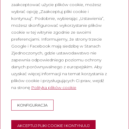
Często zadawane pytania
zaakceptować użycie plików cookie, możesz
Turystyczny bilet wstępu
wybrać opcję „Zaakceptuj pliki cookie i
kontynuuj”. Podobnie, wybierając „Ustawienia”,
Prawny
możesz skonfigurować wykorzystanie plików
cookie w tej witrynie zgodnie ze swoimi
Polityka prywatności
preferencjami. Informujemy, że strony trzecie
Polityka cookies
Google i Facebook mają siedzibę w Stanach
Polityka dotycząca mediów
Zjednoczonych, gdzie ustawodawstwo nie
społecznościowych
zapewnia odpowiedniego poziomu ochrony
danych porównywalnego z europejskim. Aby
Kanał zgłoszen
uzyskać więcej informacji na temat korzystania z
Nota prawna
plików cookie i przysługujących Ci praw, wejdź
na stronę
Polityka plików cookie
Korporacja
Opactwo Montserrat
KONFIGURACJA
Escolania de Montserrat
Muzeum Montserrat
AKCEPTUJ PLIKI COOKIE I KONTYNUUJ