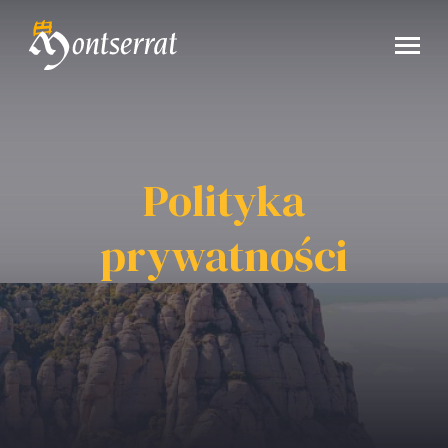
Polityka
prywatności