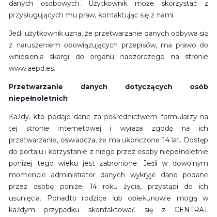
danych osobowych. Użytkownik może skorzystać z
przysługujących mu praw, kontaktując się z nami.
Jeśli użytkownik uzna, że przetwarzanie danych odbywa się
z naruszeniem obowiązujących przepisów, ma prawo do
wniesienia skargi do organu nadzorczego na stronie
www.aepd.es.
Przetwarzanie danych dotyczących osób
niepełnoletnich
Każdy, kto podaje dane za pośrednictwem formularzy na
tej stronie internetowej i wyraża zgodę na ich
przetwarzanie, oświadcza, że ma ukończone 14 lat. Dostęp
do portalu i korzystanie z niego przez osoby niepełnoletnie
poniżej tego wieku jest zabronione. Jeśli w dowolnym
momencie administrator danych wykryje dane podane
przez osobę poniżej 14 roku życia, przystąpi do ich
usunięcia. Ponadto rodzice lub opiekunowie mogą w
każdym przypadku skontaktować się z CENTRAL