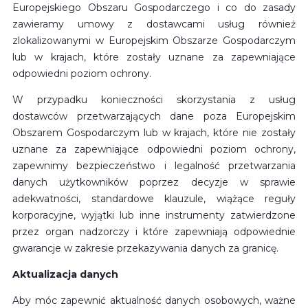
Europejskiego Obszaru Gospodarczego i co do zasady
zawieramy umowy z dostawcami usług również
zlokalizowanymi w Europejskim Obszarze Gospodarczym
lub w krajach, które zostały uznane za zapewniające
odpowiedni poziom ochrony.
W przypadku konieczności skorzystania z usług
dostawców przetwarzających dane poza Europejskim
Obszarem Gospodarczym lub w krajach, które nie zostały
uznane za zapewniające odpowiedni poziom ochrony,
zapewnimy bezpieczeństwo i legalność przetwarzania
danych użytkowników poprzez decyzje w sprawie
adekwatności, standardowe klauzule, wiążące reguły
korporacyjne, wyjątki lub inne instrumenty zatwierdzone
przez organ nadzorczy i które zapewniają odpowiednie
gwarancje w zakresie przekazywania danych za granicę.
Aktualizacja danych
Aby móc zapewnić aktualność danych osobowych, ważne