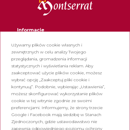
Informacje
Kontakt
Używamy plików cookie własnych i
Biuletyn
zewnętrznych w celu analizy Twojego
przeglądania, gromadzenia informacji
Pracuj z nami
statystycznych i wyświetlania reklam. Aby
Często zadawane pytania
zaakceptować użycie plików cookie, możesz
Turystyczny bilet wstępu
wybrać opcję „Zaakceptuj pliki cookie i
kontynuuj”. Podobnie, wybierając „Ustawienia”,
Prawny
możesz skonfigurować wykorzystanie plików
cookie w tej witrynie zgodnie ze swoimi
Polityka prywatności
preferencjami. Informujemy, że strony trzecie
Polityka cookies
Google i Facebook mają siedzibę w Stanach
Polityka dotycząca mediów
Zjednoczonych, gdzie ustawodawstwo nie
społecznościowych
zapewnia odpowiedniego poziomu ochrony