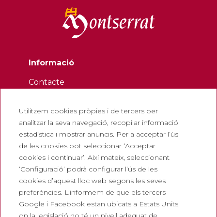
Informació
Contacte
Butlletí
Utilitzem cookies pròpies i de tercers per
Treballa amb nosaltres
analitzar la seva navegació, recopilar informació
Preguntes freqüents
estadística i mostrar anuncis. Per a acceptar l’ús
Entrada turística
de les cookies pot seleccionar ‘Acceptar
cookies i continuar’. Així mateix, seleccionant
Legals
‘Configuració’ podrà configurar l’ús de les
cookies d’aquest lloc web segons les seves
Política de privadesa
preferències. L’informem de que els tercers
Política de cookies
Google i Facebook estan ubicats a Estats Units,
Política de Xarxes Socials
on la legislació no té un nivell adequat de