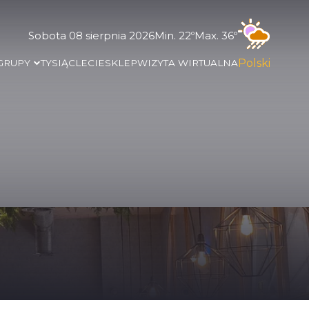
Sobota 08 sierpnia 2026
Min. 22º
Max. 36º
Polski
 GRUPY
TYSIĄCLECIE
SKLEP
WIZYTA WIRTUALNA