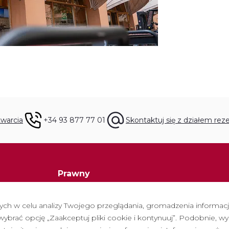
warcia
+34 93 877 77 01
Skontaktuj się z działem reze
Prawny
Polityka prywatności
h w celu analizy Twojego przeglądania, gromadzenia informacji 
Polityka cookies
brać opcję „Zaakceptuj pliki cookie i kontynuuj”. Podobnie, wy
Polityka dotycząca mediów społeczności