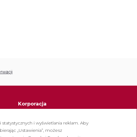
rwacji
Korporacja
Opactwo Montserrat
statystycznych i wyświetlania reklam. Aby
Escolania de Montserrat
bierając „Ustawienia”, możesz
owych
Muzeum Montserrat