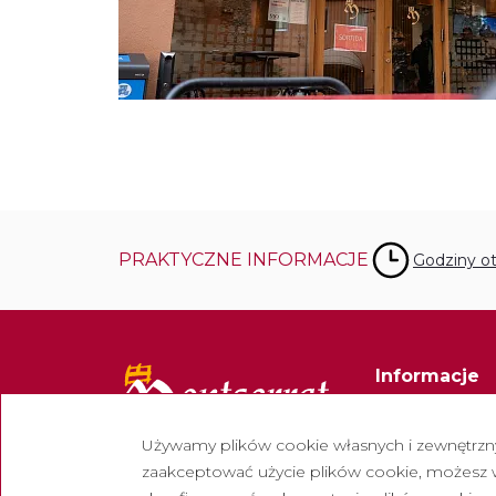
PRAKTYCZNE INFORMACJE
Godziny ot
Informacje
Kontakt
Używamy plików cookie własnych i zewnętrznyc
Biuletyn
zaakceptować użycie plików cookie, możesz wy
Pracuj z nami