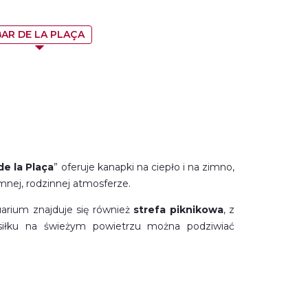
BAR DE LA PLAÇA
de la Plaça
” oferuje kanapki na ciepło i na zimno,
emnej, rodzinnej atmosferze.
arium znajduje się również
strefa piknikowa
, z
siłku na świeżym powietrzu można podziwiać