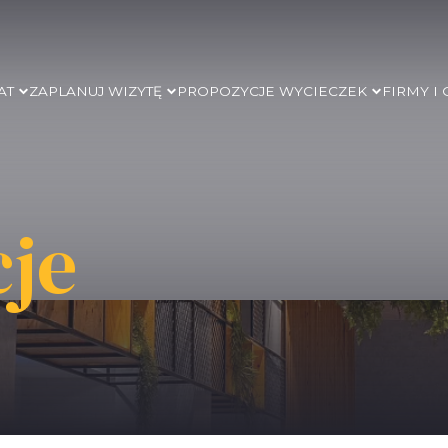
AT
ZAPLANUJ WIZYTĘ
PROPOZYCJE WYCIECZEK
FIRMY I
cje