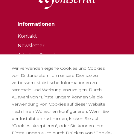
Informationen
Kontakt
Newsletter
Arbeiten Sie mit uns
Häufig gestellte Fragen
Wir verwenden eigene Cookies und Cookies
Eintrittskarte für touristen
von Drittanbietern, um unsere Dienste zu
verbessern, statistische Informationen zu
Rechtliches
sammeln und Werbung anzuzeigen. Durch
Auswahl von "Einstellungen" können Sie die
Datenschutzrichtlinie
Verwendung von Cookies auf dieser Website
Cookie-Richtlinie
nach Ihren Wünschen konfigurieren. Wenn Sie
Richtlinien für soziale Netzwerke
der Installation zustimmen, klicken Sie auf
"Cookies akzeptieren", oder Sie können Ihre
Meldelkanal
Einstellungen auch durch Drücken von "Cookie-