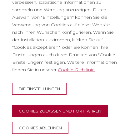
verbessern, statistische Informationen zu
Rechtliches
sammeln und Werbung anzuzeigen. Durch
Auswahl von "Einstellungen" können Sie die
Datenschutzrichtlinie
Verwendung von Cookies auf dieser Website
Cookie-Richtlinie
nach Ihren Wünschen konfigurieren. Wenn Sie
Richtlinien für soziale Netzwerke
der Installation zustimmen, klicken Sie auf
"Cookies akzeptieren", oder Sie können Ihre
Meldelkanal
Einstellungen auch durch Drücken von "Cookie-
Rechtlicher Hinweis
Einstellungen" festlegen. Weitere Informationen
finden Sie in unserer
Cookie-Richtlinie
Unternehmen
Abadia de Montserrat
DIE EINSTELLUNGEN
Escolania de Montserrat
Museum von Montserrat
COOKIES ZULASSEN UND FORTFAHREN
COOKIES ABLEHNEN