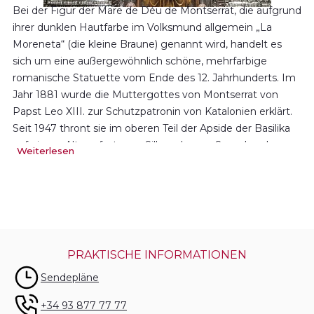
Bei der Figur der Mare de Déu de Montserrat, die aufgrund
ihrer dunklen Hautfarbe im Volksmund allgemein „La
Moreneta“ (die kleine Braune) genannt wird, handelt es
sich um eine außergewöhnlich schöne, mehrfarbige
romanische Statuette vom Ende des 12. Jahrhunderts. Im
Jahr 1881 wurde die Muttergottes von Montserrat von
Papst Leo XIII. zur Schutzpatronin von Katalonien erklärt.
Seit 1947 thront sie im oberen Teil der Apside der Basilika
auf einem Altaraufsatz aus Silber, der aus Spenden der
Weiterlesen
Bevölkerung finanziert wurde.
Die Statuette entspricht dem weit verbreiteten
Madonnentyp der in
königlicher Haltung auf einem
Thron sitzenden Muttergottes
, die dem Betrachter
streng frontal gegenübersteht und das Jesuskind in
PRAKTISCHE INFORMATIONEN
zentraler Position auf dem Schoß hält. Mutter und Kind
tragen beide eine Krone.
Sendepläne
In der ausgestreckten rechten Hand hält die Madonna
+34 93 877 77 77