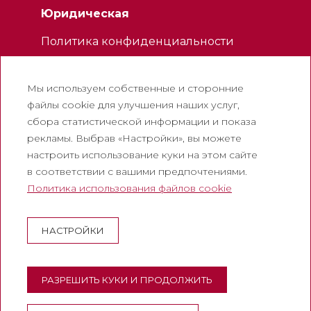
Юридическая
Политика конфиденциальности
Политика использования файлов
cookie
Мы используем собственные и сторонние
Политика использования социальных
файлы cookie для улучшения наших услуг,
сетей
сбора статистической информации и показа
рекламы. Выбрав «Настройки», вы можете
Канал для жалоб
настроить использование куки на этом сайте
Официальное уведомление
в соответствии с вашими предпочтениями.
Политика использования файлов cookie
Корпоративный
Аббатство Монтсеррат
НАСТРОЙКИ
Эсколания де Монсеррат
Музей Монтсеррата
РАЗРЕШИТЬ КУКИ И ПРОДОЛЖИТЬ