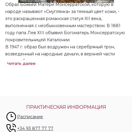
Образ Божьей Матери Монсерратской, которую в
народе называют «Смуглянка» за темный цвет кожи, -
это раскрашенная романская статуя XII века,
выполненная с необыкновенным мастерством. В 1881
году папа Лев XIII объявил Богоматерь Монсерратскую
покровительницей Каталонии.
В 1947 г. образ был водружен на серебряный трон,
возведенный на народные деньги, в верхней части
апсиды базилики.
Читать далее
Статуя соответствует широко распространенному
образу
Богоматери Одигитрия
: Дева Мария
обращена лицом к зрителю и держит на коленях
младенца Иисуса. У матери и сына на голове корона.
В вытянутой правой руке Богоматерь держит круглую
ПРАКТИЧЕСКАЯ ИНФОРМАЦИЯ
сферу, символизирующую мироздание. Левая рука
Расписание
Мадонны покоится на спине
Младенца
, как бы
напоминая нам, что этот всемогущий царь – ее сын.
+34 93 877 77 77