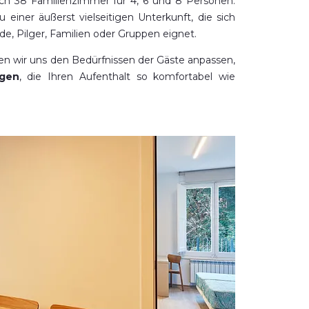
ch 38 Familienzimmer für 4, 6 und 8 Personen.
u einer äußerst vielseitigen Unterkunft, die sich
ende, Pilger, Familien oder Gruppen eignet.
n wir uns den Bedürfnissen der Gäste anpassen,
ngen
, die Ihren Aufenthalt so komfortabel wie
n. Wir bieten
kostenloses WLAN
im ganzen
stellplätze
, eine Gemeinschaftsküche, eine
milienzimmern),
Speisesaal
für Gruppen und
reich
.