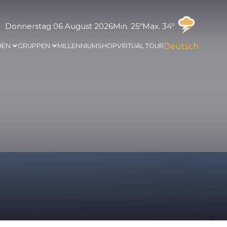
Donnerstag 06 August 2026
Min. 25º
Max. 34º
Deutsch
HEN
GRUPPEN
MILLENNIUM
SHOP
VIRTUAL TOUR