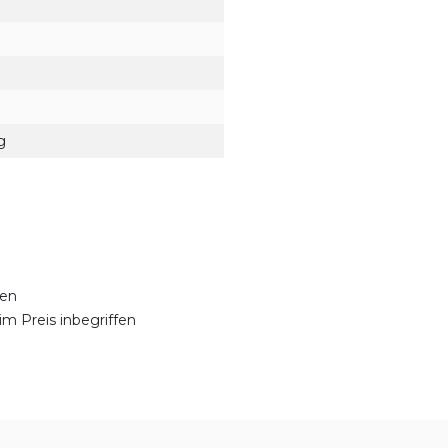
g
den
m Preis inbegriffen