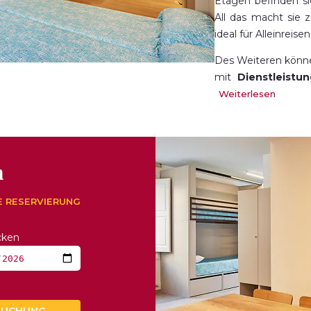
Etagen befinden si
All das macht sie z
ideal für Alleinreis
Des Weiteren könne
mit
Dienstleistu
möglich gestalte
Weiterlesen
Gebäude,
Fahrrad
Kochnische (in Fa
Gemeinschaftsbe
n
E RESERVIERUNG
cken