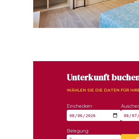
Unterkunft buche
WÄHLEN SIE DIE DATEN FÜR IHR
Einchecken
Ausche
Belegung