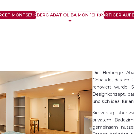
ARCET MONTSERRAT
ALBERG ABAT OLIBA MONTSERRAT
EINZIGARTIGER AUF
Die Herberge Aba
Gebäude, das im J
renoviert wurde.
Designkonzept, das
und sich ideal für 
Sie verfügt über 
privatem Badezim
gemeinsam nutzen