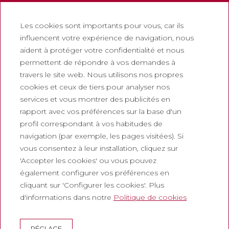
Contactez
Newsletter
Les cookies sont importants pour vous, car ils
influencent votre expérience de navigation, nous
Travaillez avec nous
aident à protéger votre confidentialité et nous
Foire aux questions
permettent de répondre à vos demandes à
Billets touristiques
travers le site web. Nous utilisons nos propres
cookies et ceux de tiers pour analyser nos
Juridique
services et vous montrer des publicités en
rapport avec vos préférences sur la base d'un
Politique de confidentialité
profil correspondant à vos habitudes de
Politique de cookies
navigation (par exemple, les pages visitées). Si
Politique des Réseaux Sociaux
vous consentez à leur installation, cliquez sur
'Accepter les cookies' ou vous pouvez
Canal de signalement
également configurer vos préférences en
Mentions légales
cliquant sur 'Configurer les cookies'. Plus
d'informations dans notre
Politique de cookies
Entreprises
Abadia de Montserrat
RÉGLAGE