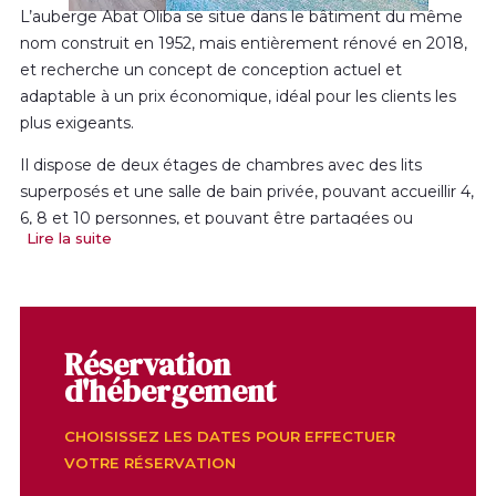
L’auberge Abat Oliba se situe dans le bâtiment du même
nom construit en 1952, mais entièrement rénové en 2018,
et recherche un concept de conception actuel et
adaptable à un prix économique, idéal pour les clients les
plus exigeants.
Il dispose de deux étages de chambres avec des lits
superposés et une salle de bain privée, pouvant accueillir 4,
6, 8 et 10 personnes, et pouvant être partagées ou
Lire la suite
réservées individuellement. Aux étages supérieurs se
trouvent 38 chambres familiales pouvant accueillir 4, 6 et 8
personnes. Le tout en fait un hébergement très
polyvalent, idéal pour des voyageurs seuls, des pèlerins,
des familles ou des groupes.
Réservation
d'hébergement
En plus, nous pouvons nous adapter aux besoins des hôtes
et fournir des
services
qui rendront votre séjour le plus
CHOISISSEZ LES DATES POUR EFFECTUER
confortable possible. Nous proposons
une connexion Wi-
VOTRE RÉSERVATION
Fi gratuite
dans tout le bâtiment, un
parking pour vélos
,