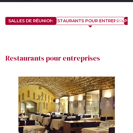
SALLES DE RÉUNION
RESTAURANTS POUR ENTREPRISES
PROPOS
Restaurants pour entreprises