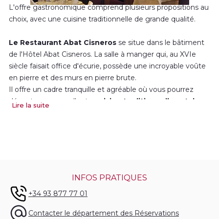
L'offre gastronomique comprend plusieurs propositions au
choix, avec une cuisine traditionnelle de grande qualité.
Le Restaurant Abat Cisneros
se situe dans le bâtiment
de l'Hôtel Abat Cisneros. La salle à manger qui, au XVIe
siècle faisait office d'écurie, possède une incroyable voûte
en pierre et des murs en pierre brute.
Il offre un cadre tranquille et agréable où vous pourrez
déguster une excellente
cuisine traditionnelle catalane
,
Lire la suite
que ce soit en famille ou entre amis. Voici l'un des espaces
que vous propose Montserrat pour célébrer des fêtes de
famille ou autres célébrations.
Le Saló de Pedra (Salon en Pierre) peut accueillir jusqu'à
120 personnes et le Saló Rosa (Salon Rose) jusqu'à 100
INFOS PRATIQUES
personnes. Nous disposons de menus et de cartes pour
groupes, fêtes de famille, mariages et célébrations.
+34 93 877 77 01
Le Restaurant Montserrat
se situe à l'étage inférieur du
Contacter le département des Réservations