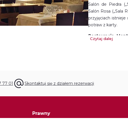
Salón de Piedra (
Salón Rosa („Sala 
przyjęciach istnie
potraw z karty.
Restauracja Mont
Czytaj dalej
Mirador dels Apòsto
z którego rozpośc
Jaskinię i dolin
towarzystwie rodz
skosztować
kuchni
Jadalnie są duże i 
7 77 01
Skontaktuj się z działem rezerwacji
przyjęć. Najwięks
nawet 900 osób, c
uroczystości. Na ba
możliwość podania
Prawny
specjalnych cenach.
Polityka prywatności