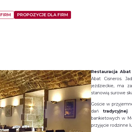
 FIRM
PROPOZYCJE DLA FIRM
Restauracja Abat
Abat Cisneros. Jad
jeździeckie, ma z
stanowią surowe sk
Goście w przyjemne
dań
tradycyjnej
bankietowych w Mo
przyjęcie rodzinne 