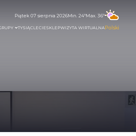
Piątek 07 sierpnia 2026
Min. 24º
Max. 36º
Polski
 GRUPY
TYSIĄCLECIE
SKLEP
WIZYTA WIRTUALNA