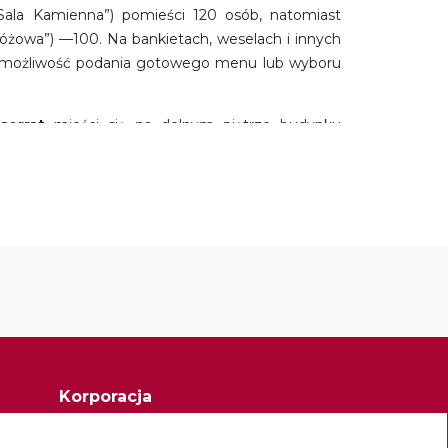
„Sala Kamienna”) pomieści 120 osób, natomiast
Różowa”) —100. Na bankietach, weselach i innych
je możliwość podania gotowego menu lub wyboru
serrat
mieści się na dolnym piętrze budynku
ls
, zaprojektowanego przez ojca Pere Busquets,
ierają się piękne
widoki
na wzgórze, Świętą
ę Llobregat. W tym przestronnym miejscu, w
iny lub przyjaciół można w przystępnej cenie
 śródziemnomorskiej.
istnieje możliwość zorganizowania w nich spotkań i
za z nich ma powierzchnię 850 m2 i pomieści
o pozwala na organizację wszelkiego rodzaju
nkietach, weselach i innych przyjęciach istnieje
 gotowego menu lub wyboru potraw z karty w
Korporacja
Opactwo Montserrat