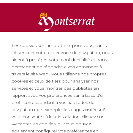
Les cookies sont importants pour vous, car ils
Informations
influencent votre expérience de navigation, nous
Contactez
aident à protéger votre confidentialité et nous
permettent de répondre à vos demandes à
Newsletter
travers le site web. Nous utilisons nos propres
Travaillez avec nous
cookies et ceux de tiers pour analyser nos
Foire aux questions
services et vous montrer des publicités en
rapport avec vos préférences sur la base d'un
Billets touristiques
profil correspondant à vos habitudes de
Juridique
navigation (par exemple, les pages visitées). Si
vous consentez à leur installation, cliquez sur
Politique de confidentialité
'Accepter les cookies' ou vous pouvez
Politique de cookies
également configurer vos préférences en