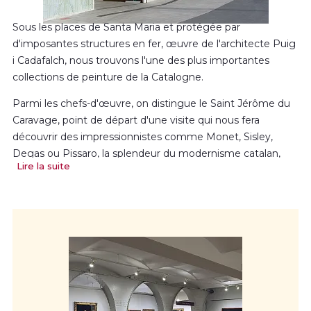
Sous les places de Santa Maria et protégée par
d'imposantes structures en fer, œuvre de l'architecte Puig
i Cadafalch, nous trouvons l'une des plus importantes
collections de peinture de la Catalogne.
Parmi les chefs-d'œuvre, on distingue le Saint Jérôme du
Caravage, point de départ d'une visite qui nous fera
découvrir des impressionnistes comme Monet, Sisley,
Degas ou Pissaro, la splendeur du modernisme catalan,
Lire la suite
avec Casas et Rusiñol, ou les générations du début du XXE
siècle avec des peintres de l'importance de Mir i Nonell.
Ces mouvements sont enrichis avec des œuvres de
Fortuny, Martí Alsina, Romero de Torres ou Sorolla, entre
autres.
Le XXE siècle est représenté par des œuvres de Picasso,
Torres García, Dalí ou Rouault, qui nous permettent de
suivre les mouvements d'avant-garde. Le parcours