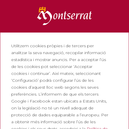
Informació
Utilitzem cookies pròpies i de tercers per
Contacte
analitzar la seva navegació, recopilar informació
estadística i mostrar anuncis. Per a acceptar l’ús
Butlletí
de les cookies pot seleccionar ‘Acceptar
Treballa amb nosaltres
cookies i continuar’. Així mateix, seleccionant
Preguntes freqüents
‘Configuració’ podrà configurar l’ús de les
cookies d’aquest lloc web segons les seves
Entrada turística
preferències. L’informem de que els tercers
Legals
Google i Facebook estan ubicats a Estats Units,
on la legislació no té un nivell adequat de
Política de privadesa
protecció de dades equiparable a l’europeu. Per
Política de cookies
a obtenir més informació sobre l’ús de les
cookies i els seus drets, accedeixi a la
Política de