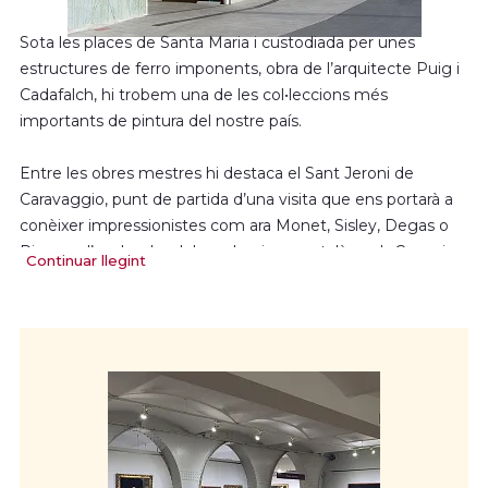
Sota les places de Santa Maria i custodiada per unes
estructures de ferro imponents, obra de l’arquitecte Puig i
Cadafalch, hi trobem una de les col•leccions més
importants de pintura del nostre país.
Entre les obres mestres hi destaca el Sant Jeroni de
Caravaggio, punt de partida d’una visita que ens portarà a
conèixer impressionistes com ara Monet, Sisley, Degas o
Pissarro, l’esplendor del modernisme català, amb Casas i
Continuar llegint
Rusiñol, o les generacions d’inicis del segle XX, amb pintors
de la rellevància de Mir i Nonell. Aquests moviments estan
complementats amb obres de Fortuny, Martí Alsina,
Romero de Torres o Sorolla, entre d’altres.
El segle XX està representat per obres de Picasso, Torres
García, Dalí o Rouault, que ens permeten seguir els
moviments avantguardistes. Tanquem el recorregut amb
obres d’artistes contemporanis com Tàpies, Scully o