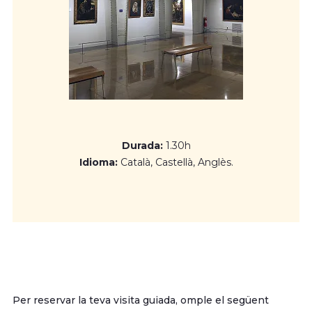
Chancho, que reflecteixen la producció artística de finals
de segle XX i principis del XXI.
Durada:
1.30h
Idioma:
Català, Castellà, Anglès.
Per reservar la teva visita guiada, omple el següent