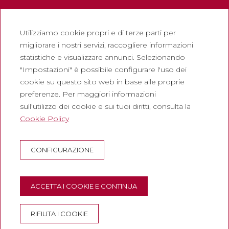
Legale
Utilizziamo cookie propri e di terze parti per
Politica sulla riservatezza
migliorare i nostri servizi, raccogliere informazioni
Politica sui cookie
statistiche e visualizzare annunci. Selezionando
Politica dei Social Network
"Impostazioni" è possibile configurare l'uso dei
cookie su questo sito web in base alle proprie
Canale di segnalazione
preferenze. Per maggiori informazioni
Avviso legale
sull'utilizzo dei cookie e sui tuoi diritti, consulta la
Cookie Policy
Società
Abadia de Montserrat
CONFIGURAZIONE
Escolania de Montserrat
Museo di Montserrat
ACCETTA I COOKIE E CONTINUA
RIFIUTA I COOKIE