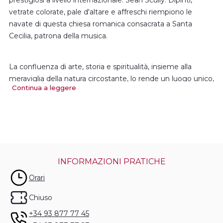
prestigiosi a livello internazionale: Sean Scully. Dipinti,
vetrate colorate, pale d'altare e affreschi riempiono le
navate di questa chiesa romanica consacrata a Santa
Cecilia, patrona della musica.
La confluenza di arte, storia e spiritualità, insieme alla
meraviglia della natura circostante, lo rende un luogo unico,
Continua a leggere
che non si può non visitare.
Guarda il video.
INFORMAZIONI PRATICHE
Orari
Chiuso
+34 93 877 77 45