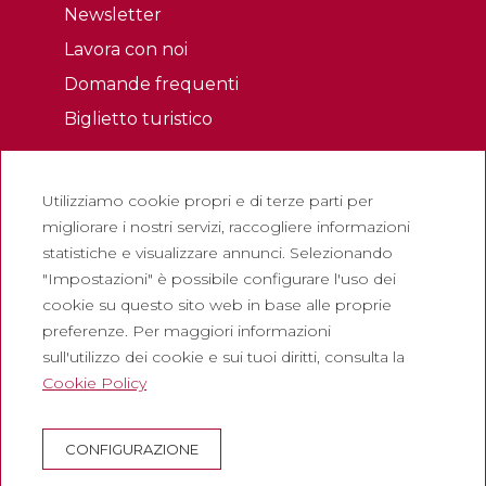
Newsletter
Lavora con noi
Domande frequenti
Biglietto turistico
Legale
Utilizziamo cookie propri e di terze parti per
Politica sulla riservatezza
migliorare i nostri servizi, raccogliere informazioni
Politica sui cookie
statistiche e visualizzare annunci. Selezionando
Politica dei Social Network
"Impostazioni" è possibile configurare l'uso dei
cookie su questo sito web in base alle proprie
Canale di segnalazione
preferenze. Per maggiori informazioni
Avviso legale
sull'utilizzo dei cookie e sui tuoi diritti, consulta la
Cookie Policy
Società
Abadia de Montserrat
CONFIGURAZIONE
Escolania de Montserrat