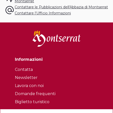
Oltre all'edizione di
libri
, la casa pubblica a cadenza
Montserrat
quindicinale e mensile le
reviste
Montagna d'Oro,
Contattare le Pubblicazioni dell'Abbazia di Montserrat
Documenti della Chiesa, Questioni di Vita Cristiana, Studi
Contattare l'Ufficio Informazioni
Monastici, Catalan Review e Capolettera.
Informazioni
Contatta
Newsletter
Lavora con noi
Domande frequenti
Biglietto turistico
Legale