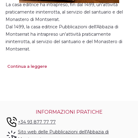
La casa editrice ha intrapreso, fin dal 1499, un'attività
praticamente ininterrotta, al servizio del santuario e del
Monastero di Montserrat.
Dal 1499, la casa editrice Pubblicazioni dell'Abbazia di
Montserrat ha intrapreso un'attività praticamente
ininterrotta, al servizio del santuario e del Monastero di
Montserrat.
Continua a leggere
Si tratta di un'impresa consolidata nel mondo editoriale, in
grado di diffondere la
cultura catalana
soprattutto a
partire dal 1950. Il suo fondo editoriale conta più di
3.000
titoli pubblicati
. Le principali materie trattate sono: la
storia, l'arte, la saggistica, gli studi di lingua e letteratura, la
religione, la musica per le scuole, i corsi di catalano per
INFORMAZIONI PRATICHE
utenti non catalani, l'escursionismo e la narrativa per
l'infanzia e per ragazzi.
+34 93 877 77 77
Sito web delle Pubblicazioni dell'Abbazia di