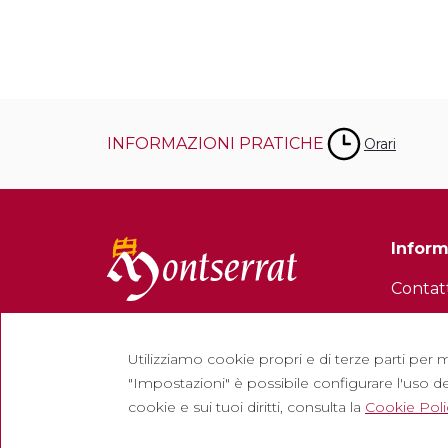
speranza e rinascita.
INFORMAZIONI PRATICHE
Orari
Inform
Contat
Newsle
Lavora 
Utilizziamo cookie propri e di terze parti per m
"Impostazioni" è possibile configurare l'uso de
Domand
cookie e sui tuoi diritti, consulta la
Cookie Poli
Bigliet