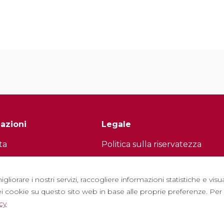
azioni
Legale
ta
Politica sulla riservatezza
tter
Politica sui cookie
con noi
Politica dei Social Network
igliorare i nostri servizi, raccogliere informazioni statistiche e vi
i cookie su questo sito web in base alle proprie preferenze. Per m
e frequenti
Canale di segnalazione
cy
to turistico
Avviso legale