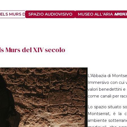
DELS MURS DEL XIV SECOLO
SPAZIO AUDIOVISIVO
MUSEO ALL'ARIA APER
MONA
s Murs del XIV secolo
L'Abbazia di Montse
Immersivo con cui vu
valori benedettini e i
come canali per racc
Lo spazio situato s
Montserrat, è la 
ambiente sotterrane