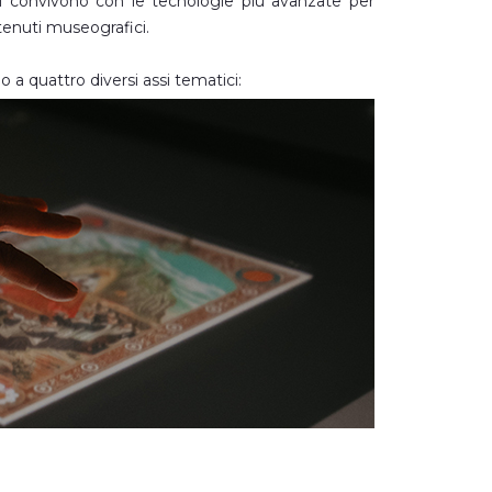
i convivono con le tecnologie più avanzate per
enuti museografici.
o a quattro diversi assi tematici: