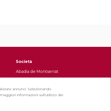
Società
Abadia de Montserrat
Escolania de Montserrat
Museo di Montserrat
sualizzare annunci. Selezionando
aggiori informazioni sull'utilizzo dei