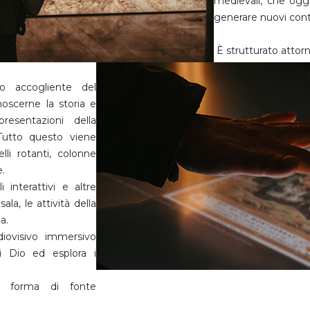
medievali, che ogg
generare nuovi cont
È strutturato attorn
to accogliente del
oscerne la storia e
presentazioni della
 Tutto questo viene
li rotanti, colonne
e.
 interattivi e altre
ala, le attività della
a.
diovisivo immersivo
i Dio ed esplora i
a forma di fonte
on un messaggio di