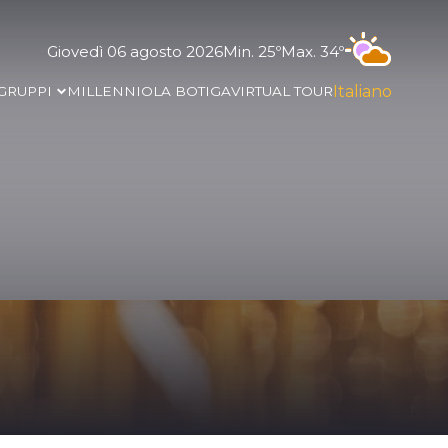
Giovedì 06 agosto 2026
Min. 25º
Max. 34º
Italiano
GRUPPI
MILLENNIO
LA BOTIGA
VIRTUAL TOUR