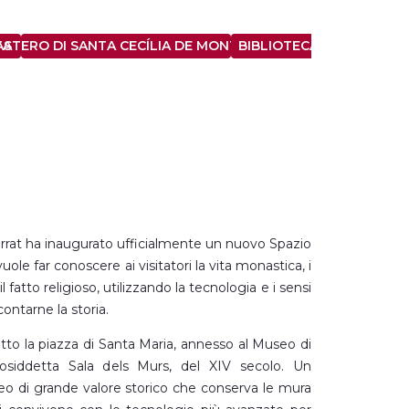
TA
STERO DI SANTA CECÍLIA DE MONTSERRAT
BIBLIOTECA DI MONTSE
rrat ha inaugurato ufficialmente un nuovo Spazio
ole far conoscere ai visitatori la vita monastica, i
l fatto religioso, utilizzando la tecnologia e i sensi
ontarne la storia.
otto la piazza di Santa Maria, annesso al Museo di
cosiddetta Sala dels Murs, del XIV secolo. Un
o di grande valore storico che conserva le mura