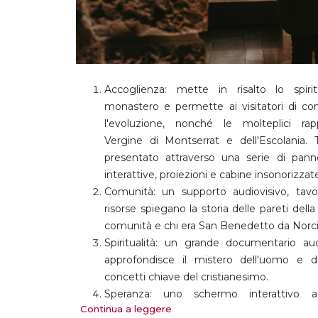
Accoglienza: mette in risalto lo spiri
monastero e permette ai visitatori di con
l'evoluzione, nonché le molteplici rap
Vergine di Montserrat e dell'Escolania.
presentato attraverso una serie di pannel
interattive, proiezioni e cabine insonorizzat
Comunità: un supporto audiovisivo, tavoli
risorse spiegano la storia delle pareti della s
comunità e chi era San Benedetto da Norci
Spiritualità: un grande documentario au
approfondisce il mistero dell'uomo e d
concetti chiave del cristianesimo.
Speranza: uno schermo interattivo 
Continua a leggere
battesimale che conclude il percorso c