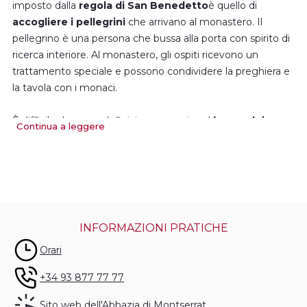
imposto dalla
regola di San Benedetto
è quello di
accogliere i pellegrini
che arrivano al monastero. Il
pellegrino è una persona che bussa alla porta con spirito di
ricerca interiore. Al monastero, gli ospiti ricevono un
trattamento speciale e possono condividere la preghiera e
la tavola con i monaci.
È difficile dare una definizione generica al
lavoro dei
Continua a leggere
monaci
, a causa della diversità di compiti che devono
portare a termine. Alcuni studiano teologia, storia, filosofia;
altri collaborano a svariate pubblicazioni, insegnano
all'università, si dedicano alla ricerca o si occupano, fra le
altre cose, dell'Escolania, della biblioteca e dell'archivio.
INFORMAZIONI PRATICHE
Sono anche responsabili di svolgere le attività necessarie
Orari
per il buon funzionamento del monastero e del santuario:
la manutenzione dei giardini, la gestione della sagrestia,
+34 93 877 77 77
dell'infermeria, dell'ospizio, ecc.
Sito web dell'Abbazia di Montserrat