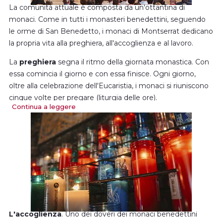
La comunità attuale è composta da un'ottantina di
monaci. Come in tutti i monasteri benedettini, seguendo
le orme di San Benedetto, i monaci di Montserrat dedicano
la propria vita alla preghiera, all'accoglienza e al lavoro.
La
preghiera
segna il ritmo della giornata monastica. Con
essa comincia il giorno e con essa finisce. Ogni giorno,
oltre alla celebrazione dell'Eucaristia, i monaci si riuniscono
cinque volte per pregare (liturgia delle ore).
Continua a leggere
Inoltre, dispongono di alcuni momenti per la
preghiera
individuale
e per la
lettura della Parola di Dio
o di altre
opere spirituali.
In questo modo, si cerca di dare vita a un ambiente di
preghiera durante tutto l'arco della giornata.
L'accoglienza
. Uno dei doveri dei monaci benedettini