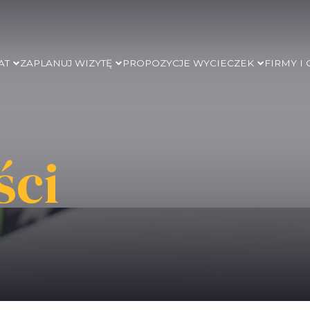
AT
ZAPLANUJ WIZYTĘ
PROPOZYCJE WYCIECZEK
FIRMY I
ści