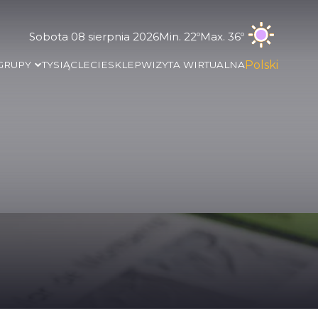
Sobota 08 sierpnia 2026
Min. 22º
Max. 36º
Polski
 GRUPY
TYSIĄCLECIE
SKLEP
WIZYTA WIRTUALNA