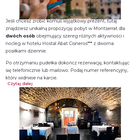
Jeśli chcesz zrobić komuś wyjątkowy prezent, tutaj
znajdziesz unikalną propozycję: pobyt w Montserrat dla
dwóch osób
obejmujący szereg różnych aktywności i
nocleg w hotelu Hostal Abat Cisneros*** z dwoma
posiłkami dziennie.
Po otrzymaniu pudełka dokończ rezerwację, kontaktując
się telefonicznie lub mailowo. Podaj numer referencyjny,
który widnieje na karcie.
Czytaj dalej
Dział obsługi klienta pracuje od poniedziałku do piątku, w
godzinach od 9:00 do 18:00.