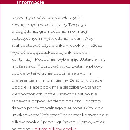
Informacje
Kontakt
Używamy plików cookie własnych i
Biuletyn
zewnętrznych w celu analizy Twojego
przeglądania, gromadzenia informacji
Pracuj z nami
statystycznych i wyświetlania reklam. Aby
Często zadawane pytania
zaakceptować użycie plików cookie, możesz
Turystyczny bilet wstępu
wybrać opcję „Zaakceptuj pliki cookie i
kontynuuj”. Podobnie, wybierając „Ustawienia”,
Prawny
możesz skonfigurować wykorzystanie plików
cookie w tej witrynie zgodnie ze swoimi
Polityka prywatności
preferencjami. Informujemy, że strony trzecie
Polityka cookies
Google i Facebook mają siedzibę w Stanach
Polityka dotycząca mediów
Zjednoczonych, gdzie ustawodawstwo nie
społecznościowych
zapewnia odpowiedniego poziomu ochrony
danych porównywalnego z europejskim. Aby
Kanał zgłoszen
uzyskać więcej informacji na temat korzystania z
Nota prawna
plików cookie i przysługujących Ci praw, wejdź
na stronę
Polityka plików cookie