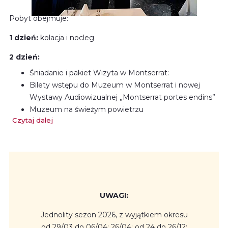
Pobyt obejmuje:
1 dzień:
kolacja i nocleg
2 dzień:
Śniadanie i pakiet Wizyta w Montserrat:
Bilety wstępu do Muzeum w Montserrat i nowej
Wystawy Audiowizualnej „Montserrat portes endins”
Muzeum na świeżym powietrzu
Czytaj dalej
Obiad w Kawiarni lub BufecieBilet na przejazd kolejką
zębatą lub linową w obie strony
Degustacja likierów w sklepie La Botiga
Zniżka na kolejki
UWAGI:
Jednolity sezon 2026, z wyjątkiem okresu
od 29/03 do 06/04; 26/04; od 24 do 26/12;