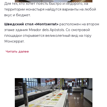
Для тех, кто хочет поесть быстро и недорого, на
территории монастыря найдутся варианты на любой
вкус и бюджет.
Шведский стол «Montserrat»
расположен на втором
этаже здания Mirador dels Apòstols. Со смотровой
площадки открывается великолепный вид на гору
Монсеррат.
Идеальное место для
быстрого перекуса
с отличным
Читать далее
соотношением цены и качества; большой выбор блюд
средиземноморской
и
интернациональной
кухни.