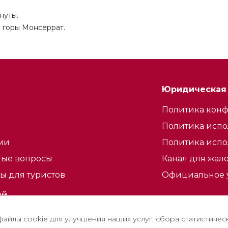
нуты.
 горы Монсеррат.
Юридическая
Политика кон
Политика испо
ами
Политика испо
мые вопросы
Канал для жал
ы для туристов
Официальное 
ый
тсеррат
айлы cookie для улучшения наших услуг, сбора статистичес