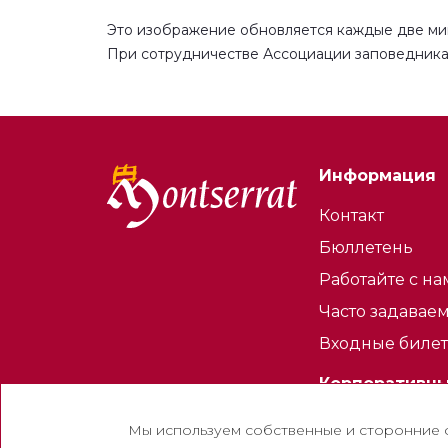
Это изображение обновляется каждые две ми
При сотрудничестве Ассоциации заповедника
Информация
Контакт
Бюллетень
Работайте с н
Часто задавае
Входные билет
Корпоративн
Аббатство Мон
Мы используем собственные и сторонние ф