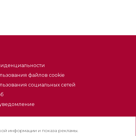
фиденциальности
льзования файлов cookie
льзования социальных сетей
об
уведомление
кой информации и показа рекламы.