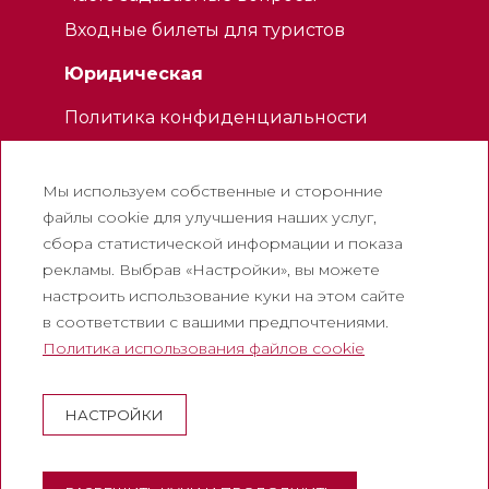
Входные билеты для туристов
Юридическая
Политика конфиденциальности
Политика использования файлов
cookie
Мы используем собственные и сторонние
Политика использования социальных
файлы cookie для улучшения наших услуг,
сетей
сбора статистической информации и показа
рекламы. Выбрав «Настройки», вы можете
Канал для жалоб
настроить использование куки на этом сайте
Официальное уведомление
в соответствии с вашими предпочтениями.
Политика использования файлов cookie
Корпоративный
Аббатство Монтсеррат
НАСТРОЙКИ
Эсколания де Монсеррат
Музей Монтсеррата