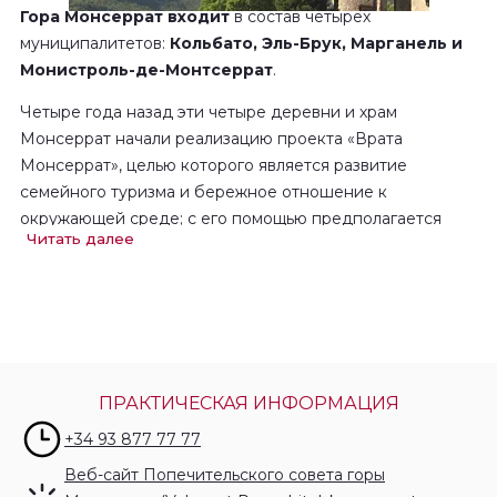
Гора Монсеррат входит
в состав четырех
муниципалитетов:
Кольбато, Эль-Брук, Марганель и
Монистроль-де-Монтсеррат
.
Четыре года назад эти четыре деревни и храм
Монсеррат начали реализацию проекта «Врата
Монсеррат», целью которого является развитие
семейного туризма и бережное отношение к
окружающей среде; с его помощью предполагается
Читать далее
знакомить гостей с муниципалитетами, их населенными
пунктами и окружением, частью которого является
Природный Парк, его флора и фауна, геология и
история.
Также частью проекта является развитие местной
гастрономии под маркой «Кухня Монсеррат» (Cuina de
ПРАКТИЧЕСКАЯ ИНФОРМАЦИЯ
Montserrat) и создание музейных учреждений,
+34 93 877 77 77
посвященных Монсеррату.
Веб-сайт Попечительского совета горы
Проект осуществляется при поддерждке