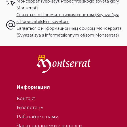
Монсеррат (Veb-sayt Popechitelskogo soveta gory
Попечительского совета заповедника горы
Monserrat)
Монсеррат.
Связаться с Попечительским советом (Svyazat'sya
s Popechitelskim sovetom)
Связаться с информационным офисом Монсеррата
(Svyazat'sya s informatsionnym ofisom Monserrata)
Информация
Контакт
Бюллетень
Работайте с нами
Часто задаваемые вопросы