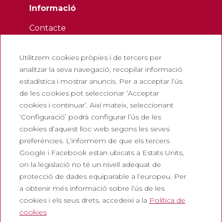
Informació
Contacte
Butlletí
Utilitzem cookies pròpies i de tercers per
Treballa amb nosaltres
analitzar la seva navegació, recopilar informació
Preguntes freqüents
estadística i mostrar anuncis. Per a acceptar l’ús
Entrada turística
de les cookies pot seleccionar ‘Acceptar
cookies i continuar’. Així mateix, seleccionant
Legals
‘Configuració’ podrà configurar l’ús de les
cookies d’aquest lloc web segons les seves
Política de privadesa
preferències. L’informem de que els tercers
Política de cookies
Google i Facebook estan ubicats a Estats Units,
Política de Xarxes Socials
on la legislació no té un nivell adequat de
protecció de dades equiparable a l’europeu. Per
Canal de denúncies
a obtenir més informació sobre l’ús de les
Avís legal
cookies i els seus drets, accedeixi a la
Política de
cookies
Corporatiu