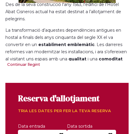
Des de la seva construcció l'any 1563, l’edifici de l’Hotel
Abat Cisneros actual ha estat destinat a l’allotjament de
pelegrins.
La transformació d’aquestes dependències antigues en
hostal a finals dels anys cinquanta del segle XX el va
convertir en un
establiment emblemàtic
. Les darreres
reformes van modernitzar les instal·lacions, i ara s’ofereixen
al visitant uns espais amb una
qualitat
i una
comoditat
Continuar llegint
excel·lents.
La seva situació al cor del santuari, molt a prop de la
basílica, permet gaudir d’una estada incomparable, en un
ambient agradable i tranquil, i amb unes vistes
Reserva d'allotjament
magnífiques de la muntanya i la vall del Llobregat. Disposa
de 82 habitacions amb bany o dutxa, televisió via satèl·lit,
TRIA LES DATES PER FER LA TEVA RESERVA
telèfon, parquet i calefacció, amb una capacitat total per a
153 persones.
Data entrada
Data sortida