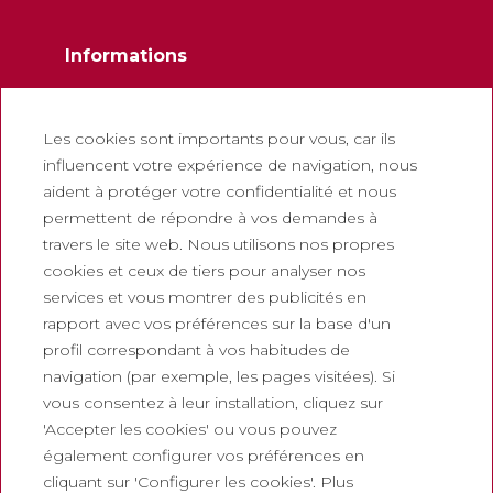
Informations
Contactez
Newsletter
Les cookies sont importants pour vous, car ils
influencent votre expérience de navigation, nous
Travaillez avec nous
aident à protéger votre confidentialité et nous
Foire aux questions
permettent de répondre à vos demandes à
Billets touristiques
travers le site web. Nous utilisons nos propres
cookies et ceux de tiers pour analyser nos
Juridique
services et vous montrer des publicités en
rapport avec vos préférences sur la base d'un
Politique de confidentialité
profil correspondant à vos habitudes de
Politique de cookies
navigation (par exemple, les pages visitées). Si
Politique des Réseaux Sociaux
vous consentez à leur installation, cliquez sur
'Accepter les cookies' ou vous pouvez
Canal de signalement
également configurer vos préférences en
Mentions légales
cliquant sur 'Configurer les cookies'. Plus