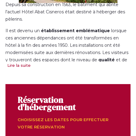
Depuis sa construction en 1563, le bâtiment qui abrite
l'actuel Hôtel Abat Cisneros était destiné à héberger des
pèlerins.
Il est devenu un
établissement emblématique
lorsque
ces anciennes dépendances ont été transformées en
hôtel à la fin des années 1950. Les installations ont été
modernisées suite aux dernières rénovations. Les visiteurs
y trouveront des espaces dont le niveau de
qualité
et de
Lire la suite
confort
est excellent.
Son emplacement au cœur du sanctuaire, à proximité de
la basilique, permet à ses hôtes de vivre une expérience
inoubliable. Le cadre est agréable et calme, avec des vues
Réservation
imprenables sur la montagne et la vallée du Llobregat.
d'hébergement
L'établissement dispose de 82 chambres avec baignoire
ou douche, télévision via satellite, téléphone, parquet et
CHOISISSEZ LES DATES POUR EFFECTUER
chauffage, et peut accueillir jusqu'à 153 personnes.
VOTRE RÉSERVATION