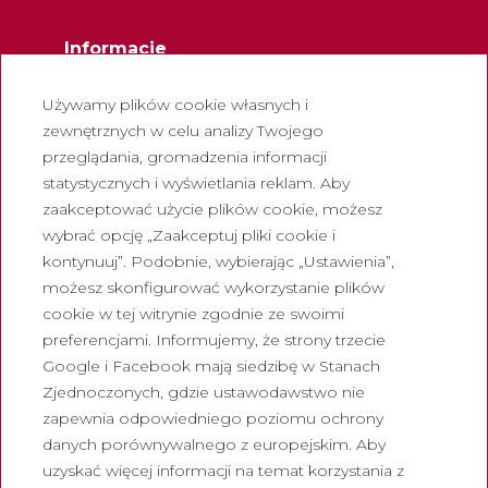
Informacje
Kontakt
Używamy plików cookie własnych i
Biuletyn
zewnętrznych w celu analizy Twojego
przeglądania, gromadzenia informacji
Pracuj z nami
statystycznych i wyświetlania reklam. Aby
Często zadawane pytania
zaakceptować użycie plików cookie, możesz
Turystyczny bilet wstępu
wybrać opcję „Zaakceptuj pliki cookie i
kontynuuj”. Podobnie, wybierając „Ustawienia”,
Prawny
możesz skonfigurować wykorzystanie plików
cookie w tej witrynie zgodnie ze swoimi
Polityka prywatności
preferencjami. Informujemy, że strony trzecie
Polityka cookies
Google i Facebook mają siedzibę w Stanach
Polityka dotycząca mediów
Zjednoczonych, gdzie ustawodawstwo nie
społecznościowych
zapewnia odpowiedniego poziomu ochrony
danych porównywalnego z europejskim. Aby
Kanał zgłoszen
uzyskać więcej informacji na temat korzystania z
Nota prawna