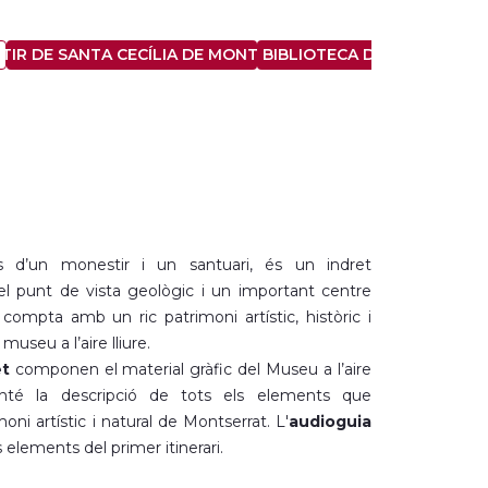
TIR DE SANTA CECÍLIA DE MONTSERRAT
BIBLIOTECA DE MONTSERR
 d’un monestir i un santuari, és un indret
el punt de vista geològic i un important centre
i compta amb un ric patrimoni artístic, històric i
museu a l’aire lliure.
et
componen el material gràfic del Museu a l’aire
 conté la descripció de tots els elements que
ni artístic i natural de Montserrat. L'
audioguia
s elements del primer itinerari.