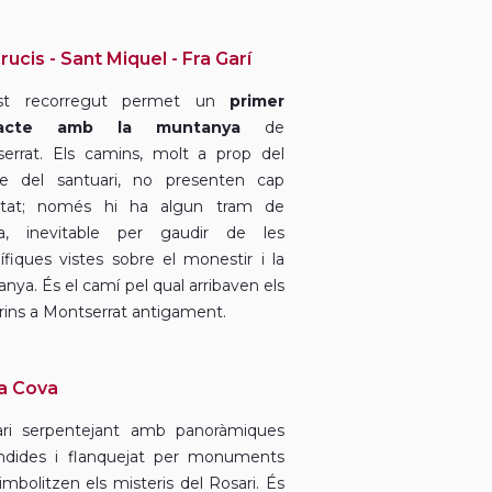
rucis - Sant Miquel - Fra Garí
st recorregut permet un
primer
tacte amb la muntanya
de
errat. Els camins, molt a prop del
te del santuari, no presenten cap
ultat; només hi ha algun tram de
da, inevitable per gaudir de les
fiques vistes sobre el monestir i la
nya. És el camí pel qual arribaven els
rins a Montserrat antigament.
a Cova
rari serpentejant amb panoràmiques
ndides i flanquejat per monuments
imbolitzen els misteris del Rosari. És