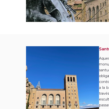
Sant
Aque
monum
santu
obli
conèi
a la b
travé
escul
passa