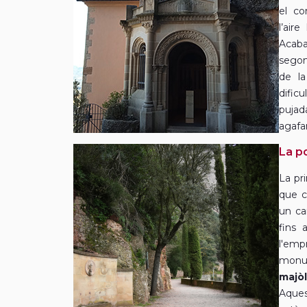
el co
l’air
Acaba
segon
de l
dific
pujad
agafan
La p
La pri
que c
un ca
fins 
l'emp
monu
majò
Aques