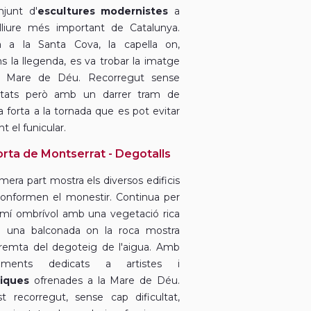
njunt d'
escultures modernistes
a
e lliure més important de Catalunya.
 a la Santa Cova, la capella on,
s la llegenda, es va trobar la imatge
a Mare de Déu. Recorregut sense
ultats però amb un darrer tram de
a forta a la tornada que es pot evitar
t el funicular.
orta de Montserrat - Degotalls
mera part mostra els diversos edificis
onformen el monestir. Continua per
mí ombrívol amb una vegetació rica
a una balconada on la roca mostra
remta del degoteig de l'aigua. Amb
ments dedicats a artistes i
liques
ofrenades a la Mare de Déu.
t recorregut, sense cap dificultat,