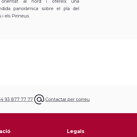
 orientat al nord i ofereix una
ndida panoràmica sobre el pla del
i els Pirineus.
.
34 93 877 77 77
Contactar per correu
ació
Legals