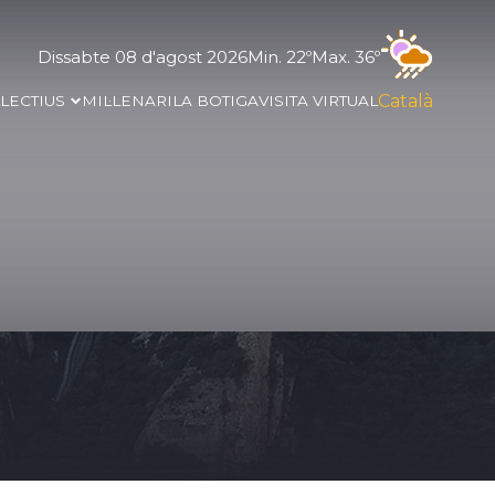
Dissabte 08 d'agost 2026
Min. 22º
Max. 36º
Català
·LECTIUS
MIL·LENARI
LA BOTIGA
VISITA VIRTUAL