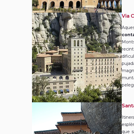
Via C
Aque
con
Monts
recin
dific
puja
magní
munta
peleg
Sant
Itine
esplè
que s