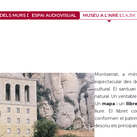
DELS MURS DEL S. XIV
ESPAI AUDIOVISUAL
MUSEU A L'AIRE LLIURE
MONES
Montserrat, a més
espectacular des d
cultural. El santuar
natural. Un veritable 
Un
mapa
i un
llibr
lliure. El llibret
conformen el patrimo
descriu els principal