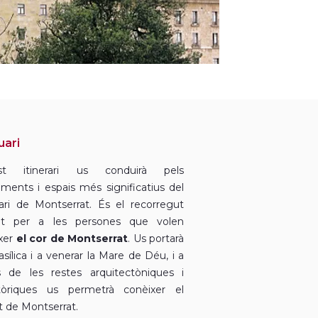
uari
st itinerari us conduirà pels
ents i espais més significatius del
ari de Montserrat. És el recorregut
gat per a les persones que volen
xer
el cor de Montserrat
. Us portarà
asílica i a venerar la Mare de Déu, i a
s de les restes arquitectòniques i
tòriques us permetrà conèixer el
t de Montserrat.