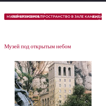
МУЗЕЙ МОНСЕРРАТ
ИММЕРСИВНОЕ ПРОСТРАНСТВО В ЗАЛЕ КАМЕННЫХ С
АУДИО
Музей под открытым небом