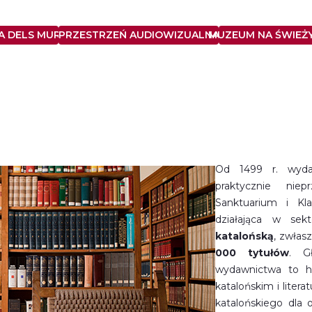
 DELS MURS Z WIEKU XIV
PRZESTRZEŃ AUDIOWIZUALNA
MUZEUM NA ŚWIEŻ
Od 1499 r. wyda
praktycznie nie
Sanktuarium i Kla
działająca w se
katalońską
, zwłas
000 tytułów
. G
wydawnictwa to hi
katalońskim i litera
katalońskiego dla o