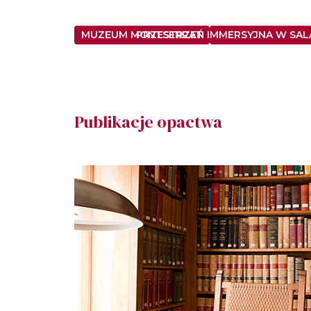
MUZEUM MONTSERRAT
PRZESTRZEŃ IMMERSYJNA W SALA
Publikacje opactwa