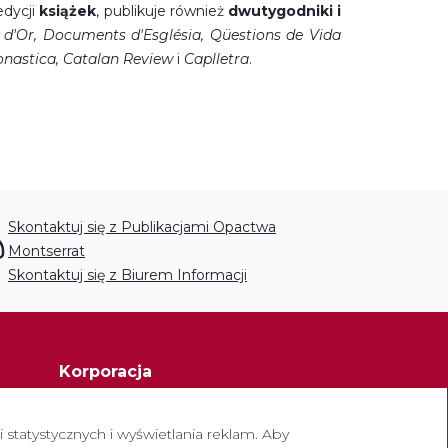
edycji
książek
, publikuje również
dwutygodniki i
 d'Or, Documents d'Església, Qüestions de Vida
onastica, Catalan Review
i
Caplletra
.
Skontaktuj się z Publikacjami Opactwa
Montserrat
Skontaktuj się z Biurem Informacji
Korporacja
Opactwo Montserrat
statystycznych i wyświetlania reklam. Aby
Escolania de Montserrat