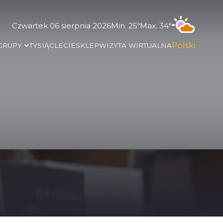
Czwartek 06 sierpnia 2026
Min. 25º
Max. 34º
Polski
 GRUPY
TYSIĄCLECIE
SKLEP
WIZYTA WIRTUALNA