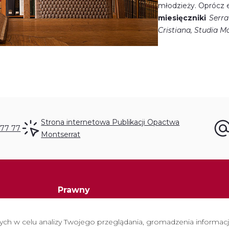
młodzieży. Oprócz 
miesięczniki
Serra
Cristiana, Studia M
Strona internetowa Publikacji Opactwa
 77 77
Montserrat
Prawny
Polityka prywatności
h w celu analizy Twojego przeglądania, gromadzenia informacji 
Polityka cookies