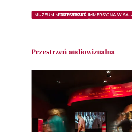
MUZEUM MONTSERRAT
PRZESTRZEŃ IMMERSYJNA W SALA
Przestrzeń audiowizualna