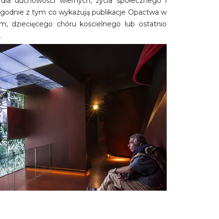
 dla duchowości wiernych, życia społecznego i
 zgodnie z tym co wykazują publikacje Opactwa w
m, dziecięcego chóru kościelnego lub ostatnio
.