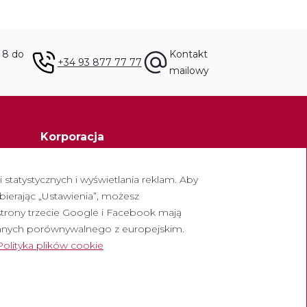
d 8 do
Kontakt
+34 93 877 77 77
mailowy
Korporacja
Opactwo Montserrat
statystycznych i wyświetlania reklam. Aby
Escolania de Montserrat
bierając „Ustawienia”, możesz
owych
Muzeum Montserrat
strony trzecie Google i Facebook mają
anych porównywalnego z europejskim.
Polityka plików cookie