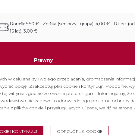
Dorośli: 5,50 € - Zniżka (seniorzy i grupy): 4,00 € - Dzieci (o
16 lat): 3,00 €
Prawny
Polityka prywatności
h w celu analizy Twojego przeglądania, gromadzenia informacji 
Polityka cookies
brać opcję „Zaakceptuj pliki cookie i kontynuuj”. Podobnie, wy
Polityka dotycząca mediów społeczności
tej witrynie zgodnie ze swoimi preferencjami. Informujemy, że 
stawodawstwo nie zapewnia odpowiedniego poziomu ochrony d
ane pytania
Kanał zgłoszen
tania z plików cookie i przysługujących Ci praw, wejdź na stronę
bilet wstępu
Nota prawna
OOKIE I KONTYNUUJ
ODRZUĆ PLIKI COOKIE