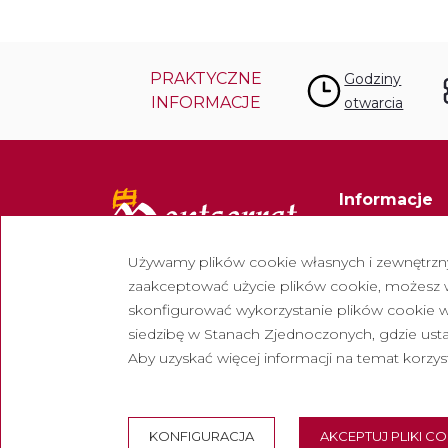
PRAKTYCZNE
Godziny
INFORMACJE
otwarcia
Informacje
Kontakt
Używamy plików cookie własnych i zewnętrznyc
Biuletyn
zaakceptować użycie plików cookie, możesz wy
Pracuj z nami
skonfigurować wykorzystanie plików cookie w 
siedzibę w Stanach Zjednoczonych, gdzie u
Często zadaw
Aby uzyskać więcej informacji na temat korzys
Turystyczny 
KONFIGURACJA
AKCEPTUJ PLIKI C