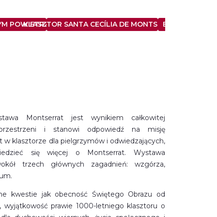
YM POWIETRZU
KLASZTOR SANTA CECÍLIA DE MONTSERRAT
BIBLIOTEKA M
stawa Montserrat jest wynikiem całkowitej
 przestrzeni i stanowi odpowiedź na misję
yt w klasztorze dla pielgrzymów i odwiedzających,
iedzieć się więcej o Montserrat. Wystawa
wokół trzech głównych zagadnień: wzgórza,
ium.
ne kwestie jak obecność Świętego Obrazu od
, wyjątkowość prawie 1000-letniego klasztoru o