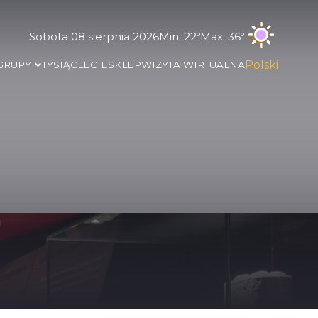
Sobota 08 sierpnia 2026
Min. 22º
Max. 36º
Polski
 GRUPY
TYSIĄCLECIE
SKLEP
WIZYTA WIRTUALNA