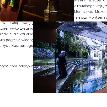
wielkim znaczeniu
kulturalnego kraju,
Montserrat, Muzeu
Telewizji Montserrat
 w całej swojej
tórej wykorzystano
rodki audiowizualne
ącym pogłębić wiedzę
su życia klasztornego
tórym chór odgrywa