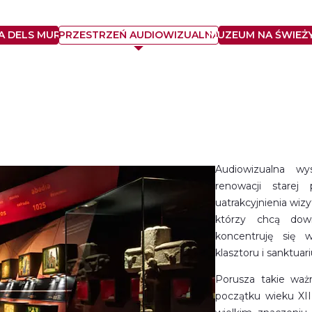
 DELS MURS Z WIEKU XIV
PRZESTRZEŃ AUDIOWIZUALNA
MUZEUM NA ŚWIEŻ
Audiowizualna wy
renowacji starej
uatrakcyjnienia wiz
którzy chcą dow
koncentruję się 
klasztoru i sanktuar
Porusza takie waż
początku wieku XII