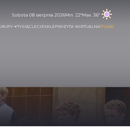
Sobota 08 sierpnia 2026
Min. 22º
Max. 36º
Polski
 GRUPY
TYSIĄCLECIE
SKLEP
WIZYTA WIRTUALNA