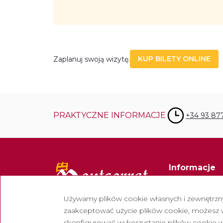
KUP BILETY ONLINE
Zaplanuj swoją wizytę.
PRAKTYCZNE INFORMACJE
+34 93 87
Informacje
Kontakt
Używamy plików cookie własnych i zewnętrznyc
Biuletyn
zaakceptować użycie plików cookie, możesz wy
Pracuj z nami
skonfigurować wykorzystanie plików cookie w 