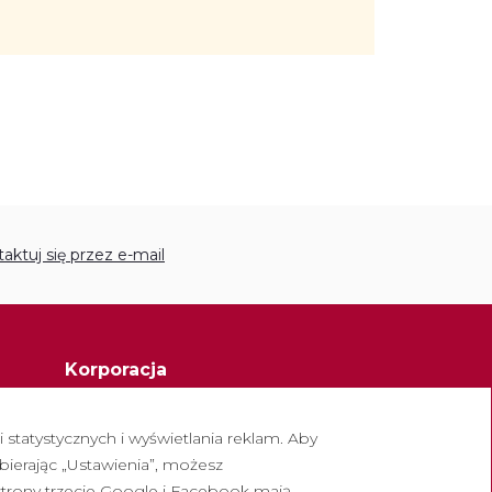
aktuj się przez e-mail
Korporacja
Opactwo Montserrat
statystycznych i wyświetlania reklam. Aby
Escolania de Montserrat
bierając „Ustawienia”, możesz
owych
Muzeum Montserrat
strony trzecie Google i Facebook mają