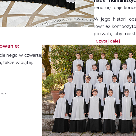
nauk humanistyc
renomę i daje konc
W jego historii odz
również kompozytoró
pozwala, aby niek
tworzeniem i komp
Czytaj dalej
towanie:
cielnego w czwartej
, także w piątej.
zne