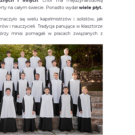
znych i innych
. Chór ma międzynarodową
erty na całym świecie. Ponadto wydał
wiele płyt.
naczyło się wielu kapelmistrzów i solistów, jak
w i nauczycieli. Tradycja panująca w klasztorze
tórzy mnisi pomagali w pracach związanych z
onowaniem utworów oraz ich produkcją.