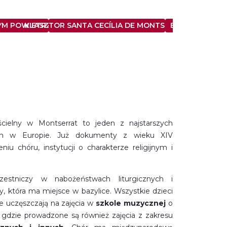
YM POWIETRZU
KLASZTOR SANTA CECÍLIA DE MONTSERRAT
BIBLIOTEKA M
ścielny w Montserrat to jeden z najstarszych
ych w Europie. Już dokumenty z wieku XIV
niu chóru, instytucji o charakterze religijnym i
estniczy w nabożeństwach liturgicznych i
, która ma miejsce w bazylice. Wszystkie dzieci
e uczęszczają na zajęcia w
szkole muzycznej
o
gdzie prowadzone są również zajęcia z zakresu