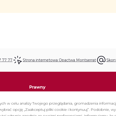
7 77 77
Strona internetowa Opactwa Montserrat
Skont
Prawny
Polityka prywatności
h w celu analizy Twojego przeglądania, gromadzenia informacji 
Polityka cookies
brać opcję „Zaakceptuj pliki cookie i kontynuuj”. Podobnie, wy
Polityka dotycząca mediów społeczności
tej witrynie zgodnie ze swoimi preferencjami. Informujemy, że 