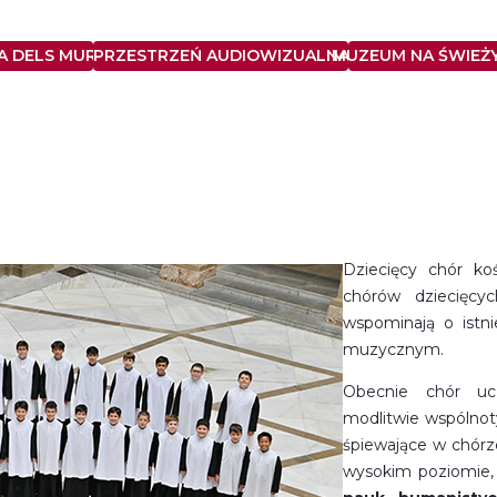
 DELS MURS Z WIEKU XIV
PRZESTRZEŃ AUDIOWIZUALNA
MUZEUM NA ŚWIEŻ
Dziecięcy chór ko
chórów dziecięc
wspominają o istnie
muzycznym.
Obecnie chór ucz
modlitwie wspólnoty
śpiewające w chórz
wysokim poziomie, 