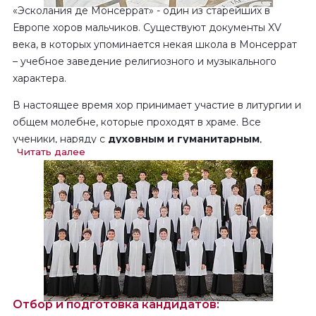
«Эсколания де Монсеррат» - один из старейших в
Европе хоров мальчиков. Существуют документы XV
века, в которых упоминается некая школа в Монсеррат
– учебное заведение религиозного и музыкального
характера.
В настоящее время хор принимает участие в литургии и
общем молебне, которые проходят в храме. Все
ученики, наряду с
духовным и гуманитарным
,
Читать далее
получают
музыкальное образование
высокого
уровня. Авторитет школы признан на международном
уровне, хор дает концерты по всему миру и обладает
обширной
дискографией
.
За время свое го существования школа выпустила
множество певцов и музыкантов, известных
композиторов и преподавателей. Благодаря
«Эсколании» у монахов есть возможность заниматься
творческой деятельностью, образованием и музыкой.
Отбор и подготовка кандидатов: