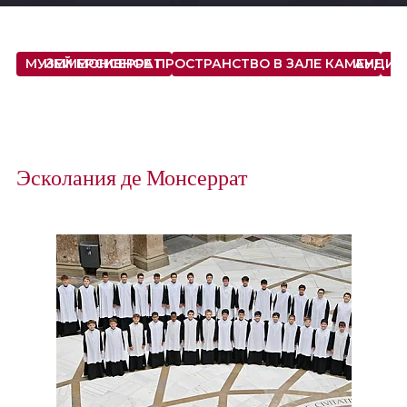
МУЗЕЙ МОНСЕРРАТ
ИММЕРСИВНОЕ ПРОСТРАНСТВО В ЗАЛЕ КАМЕННЫХ С
АУДИО
Эсколания де Монсеррат