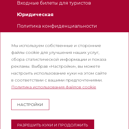
Входные билеты для туристов
Юридическая
Политика конфиденциальности
Политика использования файлов
cookie
Мы используем собственные и сторонние
Политика использования социальных
файлы cookie для улучшения наших услуг,
сетей
сбора статистической информации и показа
рекламы. Выбрав «Настройки», вы можете
Канал для жалоб
настроить использование куки на этом сайте
Официальное уведомление
в соответствии с вашими предпочтениями.
Политика использования файлов cookie
Корпоративный
Аббатство Монтсеррат
НАСТРОЙКИ
Эсколания де Монсеррат
Музей Монтсеррата
РАЗРЕШИТЬ КУКИ И ПРОДОЛЖИТЬ