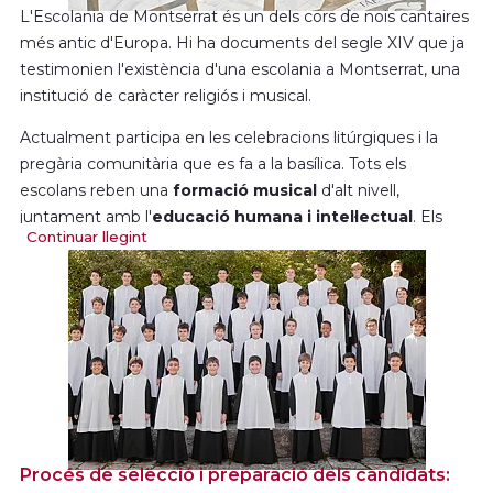
L'Escolania de Montserrat és un dels cors de nois cantaires
més antic d'Europa. Hi ha documents del segle XIV que ja
testimonien l'existència d'una escolania a Montserrat, una
institució de caràcter religiós i musical.
Actualment participa en les celebracions litúrgiques i la
pregària comunitària que es fa a la basílica. Tots els
escolans reben una
formació musical
d'alt nivell,
juntament amb l'
educació humana i intel·lectual
. Els
Continuar llegint
seu prestigi és reconegut internacionalment, i actualment
fa gires de concerts per tot el món i disposa d'una
discografia
abundant.
Al llarg de la seva història n'han sortit un bon nombre de
mestres de capella i instrumentistes, a més de coneguts
compositors i professors.
Gràcies a l'Escolania, la tradició del monestir permet que
alguns monjos treballin en la creació, la formació i la
producció musicals.
Procés de selecció i preparació dels candidats: