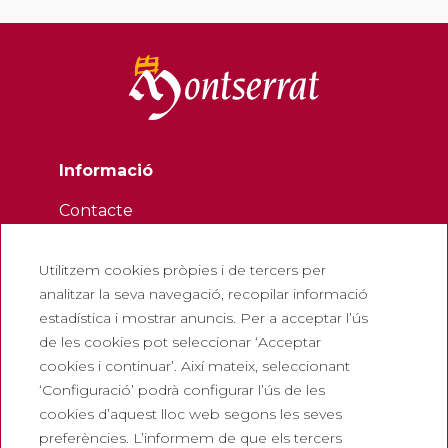
Informació
Contacte
Butlletí
Utilitzem cookies pròpies i de tercers per
Treballa amb nosaltres
analitzar la seva navegació, recopilar informació
Preguntes freqüents
estadística i mostrar anuncis. Per a acceptar l’ús
Entrada turística
de les cookies pot seleccionar ‘Acceptar
cookies i continuar’. Així mateix, seleccionant
Legals
‘Configuració’ podrà configurar l’ús de les
cookies d’aquest lloc web segons les seves
Política de privadesa
preferències. L’informem de que els tercers