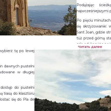
Podążając ście
najwcześniejszymi p
Po pięciu minutach
się skrzyżowanie:
Sant Joan, gdzie st
tuż przed górną sta
sala edukacyjna poś
Читать далее
górze.
ybierz tę po lewej
uin dawnych pustelni
budowane w długiej
dostęp do pustelni
 trasą do klasztoru
dostać się do Pla de