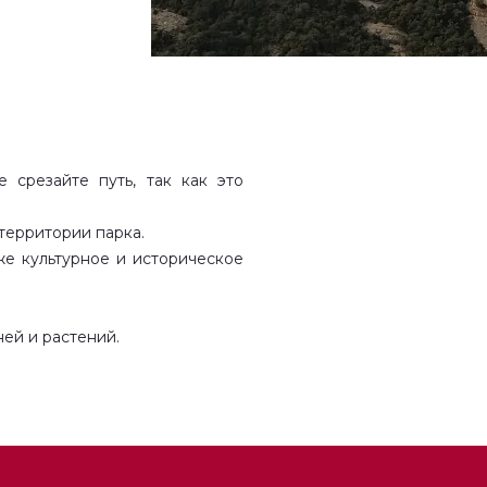
 срезайте путь, так как это
территории парка.
же культурное и историческое
ей и растений.