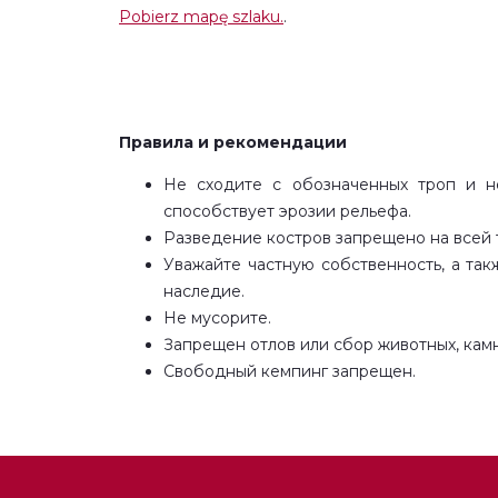
Pobierz mapę szlaku.
.
Правила и рекомендации
Не сходите с обозначенных троп и не
способствует эрозии рельефа.
Разведение костров запрещено на всей 
Уважайте частную собственность, а так
наследие.
Не мусорите.
Запрещен отлов или сбор животных, камн
Свободный кемпинг запрещен.