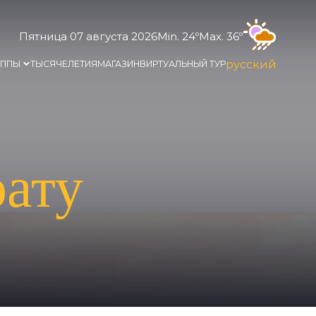
Пятница 07 августа 2026
Min. 24º
Max. 36º
русский
УППЫ
ТЫСЯЧЕЛЕТИЯ
МАГАЗИН
ВИРТУАЛЬНЫЙ ТУР
ату