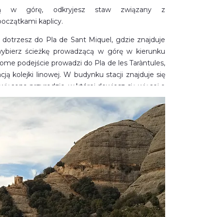
żką w górę, odkryjesz staw związany z
oczątkami kaplicy.
 dotrzesz do Pla de Sant Miquel, gdzie znajduje
 wybierz ścieżkę prowadzącą w górę w kierunku
rome podejście prowadzi do Pla de les Taràntules,
cją kolejki linowej. W budynku stacji znajduje się
więcona przyrodzie, w której dowiesz się więcej o