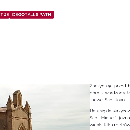
T JERONI
DEGOTALLS PATH
Zaczynając przed b
górę utwardzoną ści
linowej Sant Joan.
Udaj się do skrzyż
Sant Miquel” (ozn
widok. Kilka metrów