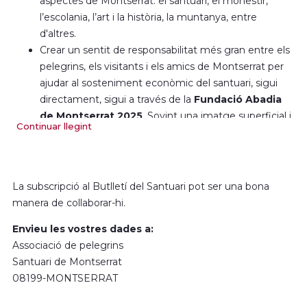
aspectes de Montserrat: el santuari, el monestir,
l’escolania, l’art i la història, la muntanya, entre
d'altres.
Crear un sentit de responsabilitat més gran entre els
pelegrins, els visitants i els amics de Montserrat per
ajudar al sosteniment econòmic del santuari, sigui
directament, sigui a través de la
Fundació Abadia
de Montserrat 2025
. Sovint una imatge superficial i
Continuar llegint
externa de Montserrat ha amagat les necessitats
econòmiques constants que cal afrontar cada dia.
La subscripció al Butlletí del Santuari pot ser una bona
manera de col·laborar-hi.
Envieu les vostres dades a:
Associació de pelegrins
Santuari de Montserrat
08199-MONTSERRAT