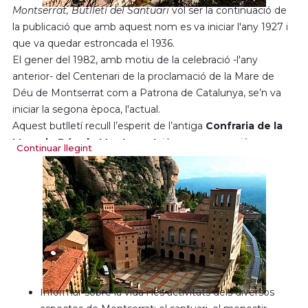
Montserrat, Butlletí del Santuari
vol ser la continuació de
la publicació que amb aquest nom es va iniciar l'any 1927 i
que va quedar estroncada el 1936.
El gener del 1982, amb motiu de la celebració -l'any
anterior- del Centenari de la proclamació de la Mare de
Déu de Montserrat com a Patrona de Catalunya, se’n va
iniciar la segona època, l'actual.
Aquest butlletí recull l’esperit de l’antiga
Confraria de la
Mare de Déu de Montserrat
, i la seva renovació en
Continuar llegint
l’
Associació de Pelegrins.
Esperit que voldria:
Mantenir units en la pregària comunitària monjos i
pelegrins.
Fomentar la devoció a la Mare de Déu de Montserrat
tot ajudant a viure-la amb un autèntic esperit cristià.
Orientar les persones perquè pugin a Montserrat
com a pelegrins i estimular a viure la vida cristiana en
Informar sobre la vida i les activitats dels diversos
el si de les famílies i de les parròquies.