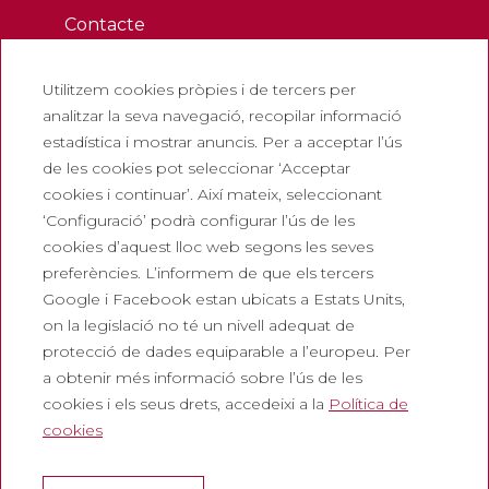
Contacte
Butlletí
Utilitzem cookies pròpies i de tercers per
Treballa amb nosaltres
analitzar la seva navegació, recopilar informació
Preguntes freqüents
estadística i mostrar anuncis. Per a acceptar l’ús
Entrada turística
de les cookies pot seleccionar ‘Acceptar
cookies i continuar’. Així mateix, seleccionant
Legals
‘Configuració’ podrà configurar l’ús de les
cookies d’aquest lloc web segons les seves
Política de privadesa
preferències. L’informem de que els tercers
Política de cookies
Google i Facebook estan ubicats a Estats Units,
Política de Xarxes Socials
on la legislació no té un nivell adequat de
protecció de dades equiparable a l’europeu. Per
Canal de denúncies
a obtenir més informació sobre l’ús de les
Avís legal
cookies i els seus drets, accedeixi a la
Política de
cookies
Corporatiu
Abadia de Montserrat